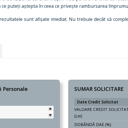
a ce puteți aștepta în ceea ce privește rambursarea împrumu
r rezultatele sunt afișate imediat. Nu trebuie decât să compl
i Personale
SUMAR SOLICITARE
Date Credit Solicitat
VALOARE CREDIT SOLICITA
(lei)
DOBÂNDĂ DAE (%)