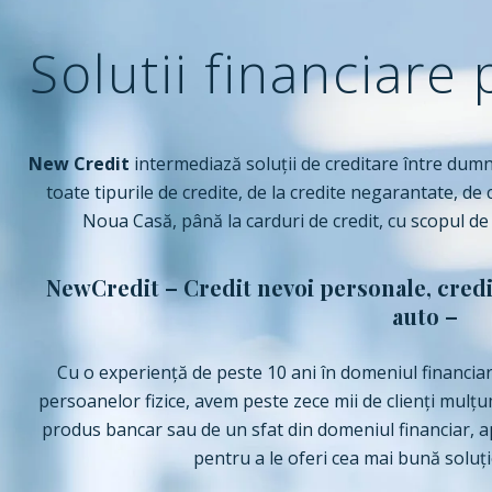
Solutii financiare
New Credit
intermediază soluții de creditare între dumne
toate tipurile de credite, de la credite negarantate, de
Noua Casă, până la carduri de credit, cu scopul de
NewCredit – Credit nevoi personale, credit
auto –
Cu o experiență de peste 10 ani în domeniul financiar
persoanelor fizice, avem peste zece mii de clienți mulțu
produs bancar sau de un sfat din domeniul financiar, a
pentru a le oferi cea mai bună soluți