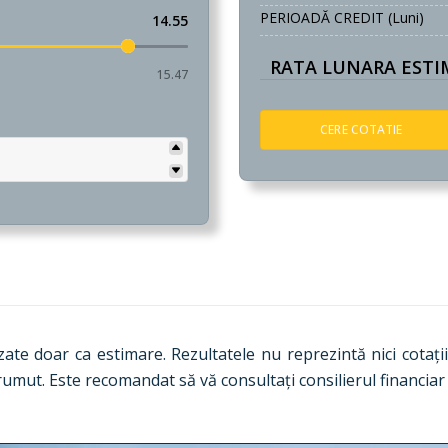
PERIOADĂ CREDIT (luni)
14.55
RATA LUNARA ESTIM
15.47
CERE COTATIE
izate doar ca estimare. Rezultatele nu reprezintă nici cotații
prumut. Este recomandat să vă consultați consilierul financia