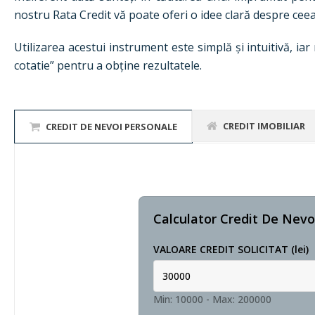
nostru Rata Credit vă poate oferi o idee clară despre cee
Utilizarea acestui instrument este simplă și intuitivă, ia
cotatie” pentru a obține rezultatele.
CREDIT IMOBILIAR
CREDIT DE NEVOI PERSONALE
Calculator Credit De Nevo
VALOARE CREDIT SOLICITAT (lei)
Min: 10000
-
Max: 200000