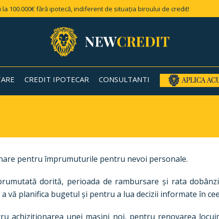
 la 100.000€ fără ipotecă, indiferent de situația biroului de credit!
TARE
CREDIT IPOTECAR
CONSULTANTI
 lunare pentru împrumuturile pentru nevoi personale.
rumutată dorită, perioada de rambursare și rata dobânzii
u a vă planifica bugetul și pentru a lua decizii informate în c
u achiziționarea unei mașini noi, pentru renovarea locuinț