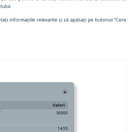
tului.
etați informațiile relevante și să apăsați pe butonul “Cere
Valori
T
30000
14.55