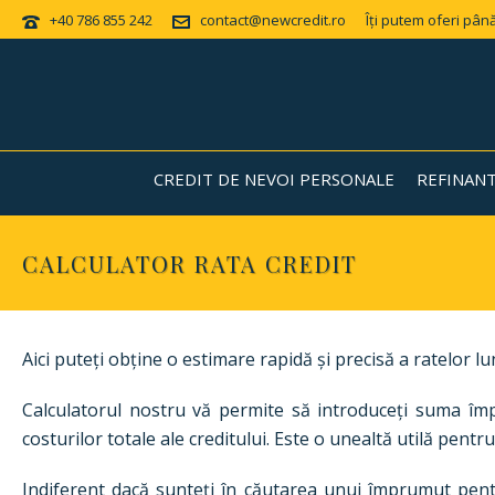
+40 786 855 242
contact@newcredit.ro
Îți putem oferi până
CREDIT DE NEVOI PERSONALE
REFINAN
CALCULATOR RATA CREDIT
Aici puteți obține o estimare rapidă și precisă a ratelor
Calculatorul nostru vă permite să introduceți suma împ
costurilor totale ale creditului. Este o unealtă utilă pentr
Indiferent dacă sunteți în căutarea unui împrumut pentr