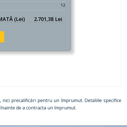
12
ATĂ (lei)
2.701,38 Lei
, nici precalificări pentru un împrumut. Detaliile specifice
r înainte de a contracta un împrumut.