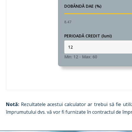
DOBÂNDĂ DAE (%)
8.47
PERIOADĂ CREDIT (luni)
Min: 12
-
Max: 60
Notă:
Rezultatele acestui calculator ar trebui să fie util
împrumutului dvs. vă vor fi furnizate în contractul de îm