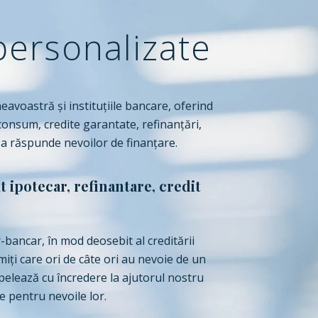
 personalizate
avoastră și instituțiile bancare, oferind
 consum, credite garantate, refinanțări,
 a răspunde nevoilor de finanţare.
 ipotecar, refinantare, credit
-bancar, în mod deosebit al creditării
miți care ori de câte ori au nevoie de un
pelează cu încredere la ajutorul nostru
e pentru nevoile lor.